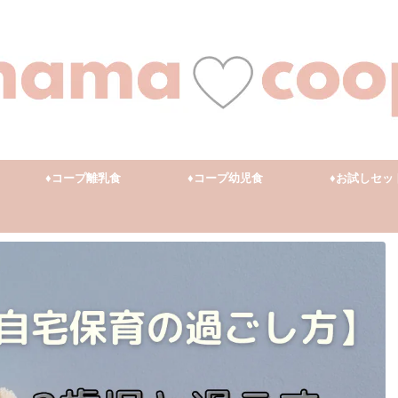
♦︎コープ離乳食
♦︎コープ幼児食
♦︎お試しセッ