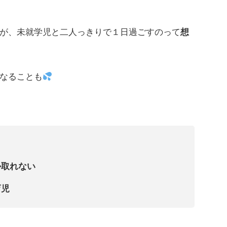
が、未就学児と二人っきりで１日過ごすのって
想
なることも
か取れない
育児