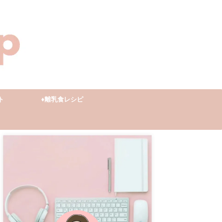
ト
♦︎離乳食レシピ