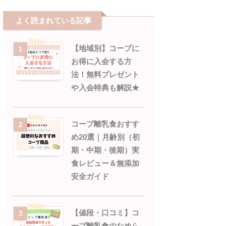
よく読まれている記事
【地域別】コープに
1
お得に入会する方
法！無料プレゼント
や入会特典も解説★
コープ離乳食おすす
2
め20選｜月齢別（初
期・中期・後期）実
食レビュー＆無添加
安全ガイド
【値段・口コミ】コ
3
ープ離乳食のなめら