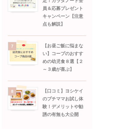
定！カラダノート全
員＆応募プレゼント
キャンペーン【注意
点も解説】
【お昼ご飯に悩まな
7
い】コープのおすす
めの幼児食８選【２
～３歳が喜ぶ】
【口コミ】ヨシケイ
8
のプチママお試し体
験！デメリットや勧
誘の有無も大公開