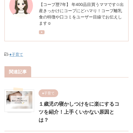
【コープ歴7年】 年400品目買うママです✩出
産きっかけにコープにどハマり！コープ離乳
食の特徴や口コミをユーザー目線でお伝えし
ます☺︎
-
♦︎子育て
関連記事
♦︎子育て
１歳児の寝かしつけをに楽にするコ
ツを紹介！上手くいかない原因と
は？